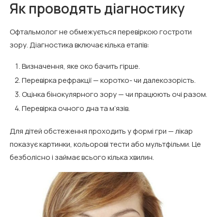
Як проводять діагностику
Офтальмолог не обмежується перевіркою гостроти
зору. Діагностика включає кілька етапів:
Визначення, яке око бачить гірше.
Перевірка рефракції — коротко- чи далекозорість.
Оцінка бінокулярного зору — чи працюють очі разом.
Перевірка очного дна та м’язів.
Для дітей обстеження проходить у формі гри — лікар
показує картинки, кольорові тести або мультфільми. Це
безболісно і займає всього кілька хвилин.