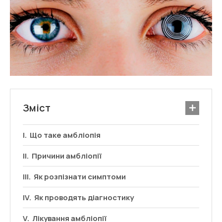
Зміст
Що таке амбліопія
Причини амбліопії
Як розпізнати симптоми
Як проводять діагностику
Лікування амбліопії