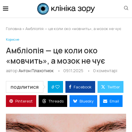
Головна
»
Амбліопія — це коли око «мовчить», а мозок не чує
Корисне
Амбліопія — це коли око
«мовчить», а мозок не чує
автор
Антон Плахотнюк
09.11.2025
0 коментарі
0
Facebook
Twitter
ПОДІЛИТИСЯ
Pinterest
Threads
Bluesky
Email