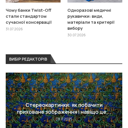
Чому банки Twist-Off
Одноразові медичні
стали стандартом
рукавички: види,
сучасної консервації
матеріали та критерії
вибору
31.07.2026
30.07.2026
ВИБІР РЕДАКТОРІВ
Лопнув судина в оці — чому це
стається...
08.11.2025