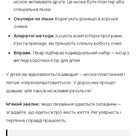
мозок активувати друге. Це може бути пластир або
спеціальна лінза.
Окуляри чи лінзи.
Коригують різницю в зорі між
очима.
Апаратні методи.
Існують комп’ютерні програми,
ігри та прилади, які тренують спільну роботу очей.
Вправи.
Лікар підбирає індивідуальний набір — іноді у
вигляді коротких ігор для дітей.
У дітей зір відновлюється швидше — мозок пластичний і
легше «переналаштовується». У дорослих процес
довший, але також можливий результат.
М’який заклик:
якщо лікування здається складним —
згадайте, що йдеться про якість життя. Регулярність і
терпіння справді працюють.