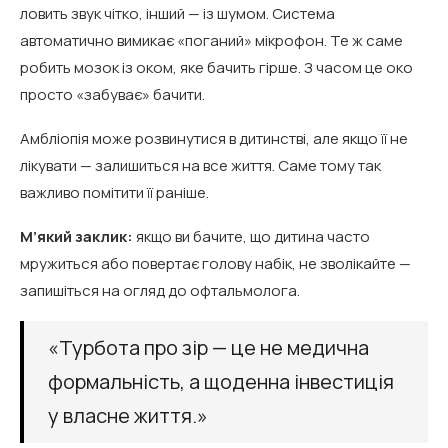
ловить звук чітко, інший — із шумом. Система
автоматично вимикає «поганий» мікрофон. Те ж саме
робить мозок із оком, яке бачить гірше. З часом це око
просто «забуває» бачити.
Амбліопія може розвинутися в дитинстві, але якщо її не
лікувати — залишиться на все життя. Саме тому так
важливо помітити її раніше.
М’який заклик:
якщо ви бачите, що дитина часто
мружиться або повертає голову набік, не зволікайте —
запишіться на огляд до офтальмолога.
«Турбота про зір — це не медична
формальність, а щоденна інвестиція
у власне життя.»