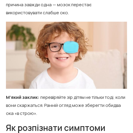
причина завжди одна — мозок перестає
використовувати слабше око.
М’який заклик:
перевіряйте зір дітям не тільки тоді, коли
вони скаржаться. Ранній огляд може зберегти обидва
ока «в строю».
Як розпізнати симптоми