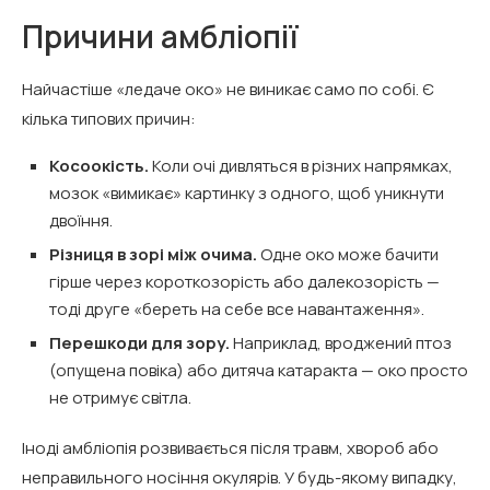
Причини амбліопії
Найчастіше «ледаче око» не виникає само по собі. Є
кілька типових причин:
Косоокість.
Коли очі дивляться в різних напрямках,
мозок «вимикає» картинку з одного, щоб уникнути
двоїння.
Різниця в зорі між очима.
Одне око може бачити
гірше через короткозорість або далекозорість —
тоді друге «береть на себе все навантаження».
Перешкоди для зору.
Наприклад, вроджений птоз
(опущена повіка) або дитяча катаракта — око просто
не отримує світла.
Іноді амбліопія розвивається після травм, хвороб або
неправильного носіння окулярів. У будь-якому випадку,