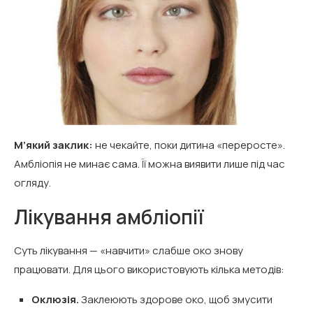
М’який заклик:
не чекайте, поки дитина «переросте».
Амбліопія не минає сама. Її можна виявити лише під час
огляду.
Лікування амбліопії
Суть лікування — «навчити» слабше око знову
працювати. Для цього використовують кілька методів:
Оклюзія.
Заклеюють здорове око, щоб змусити