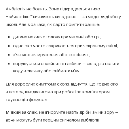
Амбліопія не болить. Вона підкрадається тихо.
Найчастіше її виявляють випадково — на медогляді або у
школі. Але є ознаки, які варто помітити раніше:
дитина нахиляє голову при читанні або грі;
одне око часто закривається при яскравому світлі;
з’являється мруження або «косіння»;
порушується сприйняття глибини — складно налити
воду в склянку або спіймати м’яч.
Для дорослих симптоми схожі: відчуття, що «одне око
відстає», швидка втома при роботі за комп’ютером,
труднощі з фокусом.
М’який заклик:
не ігноруйте навіть дрібні зміни зору —
вони можуть бути першим сигналом амбліопії.