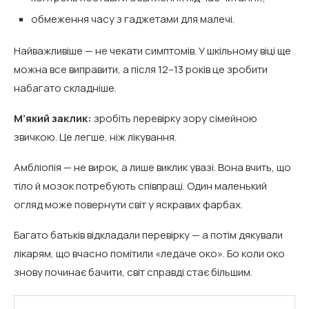
обмеження часу з гаджетами для малечі.
Найважливіше — не чекати симптомів. У шкільному віці ще
можна все виправити, а після 12–13 років це зробити
набагато складніше.
М’який заклик:
зробіть перевірку зору сімейною
звичкою. Це легше, ніж лікування.
Амбліопія — не вирок, а лише виклик увазі. Вона вчить, що
тіло й мозок потребують співпраці. Один маленький
огляд може повернути світ у яскравих фарбах.
Багато батьків відкладали перевірку — а потім дякували
лікарям, що вчасно помітили «ледаче око». Бо коли око
знову починає бачити, світ справді стає більшим.