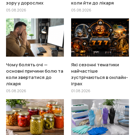
зору у дорослих
коли йти до лікаря
05.08.2026
05.08.2026
Чому болять очі —
Які сезонні тематики
основні причини болю та
найчастіше
коли звертатися до
зустрічаються в онлайн-
лікаря
іграх
05.08.2026
01.08.2026