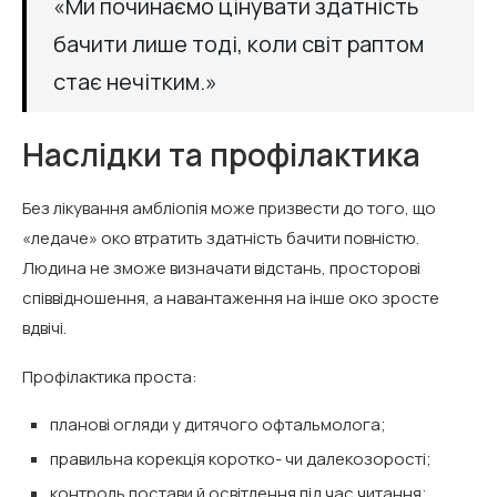
«Ми починаємо цінувати здатність
бачити лише тоді, коли світ раптом
стає нечітким.»
Наслідки та профілактика
Без лікування амбліопія може призвести до того, що
«ледаче» око втратить здатність бачити повністю.
Людина не зможе визначати відстань, просторові
співвідношення, а навантаження на інше око зросте
вдвічі.
Профілактика проста:
планові огляди у дитячого офтальмолога;
правильна корекція коротко- чи далекозорості;
контроль постави й освітлення під час читання;