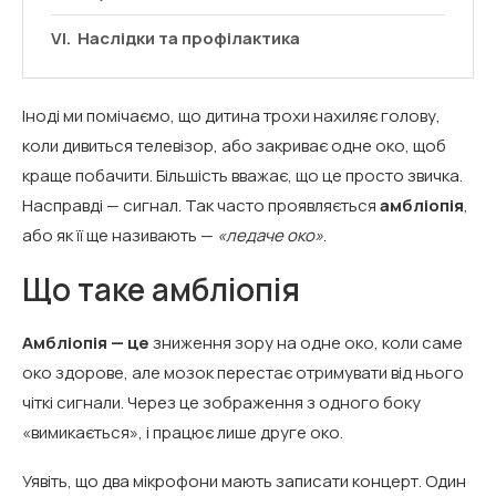
Наслідки та профілактика
Іноді ми помічаємо, що дитина трохи нахиляє голову,
коли дивиться телевізор, або закриває одне око, щоб
краще побачити. Більшість вважає, що це просто звичка.
Насправді — сигнал. Так часто проявляється
амбліопія
,
або як її ще називають —
«ледаче око»
.
Що таке амбліопія
Амбліопія — це
зниження зору на одне око, коли саме
око здорове, але мозок перестає отримувати від нього
чіткі сигнали. Через це зображення з одного боку
«вимикається», і працює лише друге око.
Уявіть, що два мікрофони мають записати концерт. Один