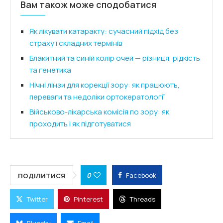
Вам також може сподобатися
Як лікувати катаракту: сучасний підхід без
страху і складних термінів
Блакитний та синій колір очей — різниця, рідкість
та генетика
Нічні лінзи для корекції зору: як працюють,
переваги та недоліки ортокератології
Військово-лікарська комісія по зору: як
проходить і як підготуватися
0
Facebook
ПОДІЛИТИСЯ
Twitter
Pinterest
Threads
Bluesky
Email