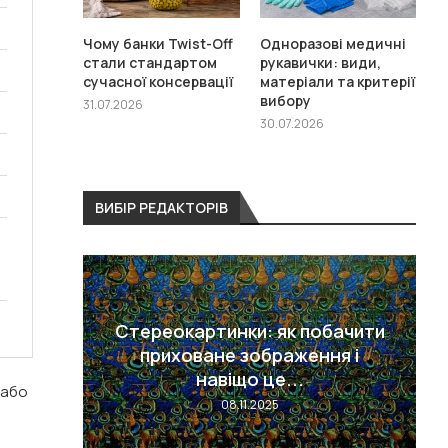
Чому банки Twist-Off
Одноразові медичні
стали стандартом
рукавички: види,
сучасної консервації
матеріали та критерії
вибору
31.07.2026
30.07.2026
ВИБІР РЕДАКТОРІВ
Стереокартинки: як побачити
ей: що
приховане зображення і
.
навіщо це...
 або
08.11.2025