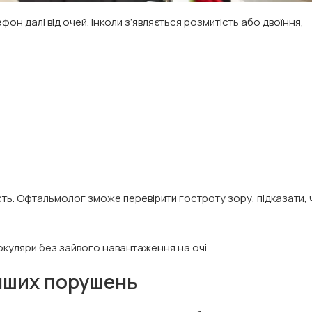
он далі від очей. Інколи з’являється розмитість або двоїння,
ть. Офтальмолог зможе перевірити гостроту зору, підказати, 
 окуляри без зайвого навантаження на очі.
інших порушень