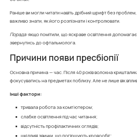
Раніше ви могли читати навіть дрібний шрифт без проблем,
важливо знати, як його розпізнати і контролювати.
Порада:
якщо помітили, що яскраве освітлення допомагає
звернутись до офтальмолога.
Причини появи пресбіопії
Основна причина — час. Після 40 років волокна кришталик
фокусуватись на предметах поблизу. Але не лише вік впли
Інші фактори:
тривала робота за комп’ютером;
слабке освітлення під час читання;
відсутність профілактичних оглядів;
шкідливі звички, що погіршують кровообіг;