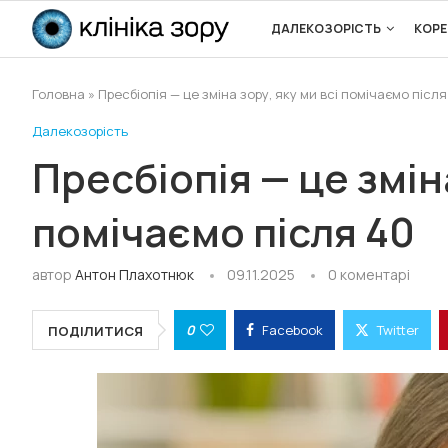
ДАЛЕКОЗОРІСТЬ
КОРЕ
Головна
»
Пресбіопія — це зміна зору, яку ми всі помічаємо після
Далекозорість
Пресбіопія — це зміна
помічаємо після 40
автор
Антон Плахотнюк
09.11.2025
0 коментарі
0
Facebook
Twitter
ПОДІЛИТИСЯ