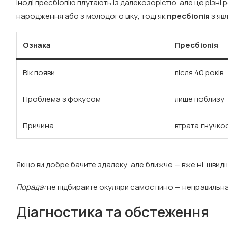
Іноді пресбіопію плутають із далекозорістю, але це різні
народження або з молодого віку, тоді як
пресбіопія
з’яв
Ознака
Пресбіопія
Вік появи
після 40 років
Проблема з фокусом
лише поблизу
Причина
втрата гнучко
Якщо ви добре бачите здалеку, але ближче — вже ні, швидше
Порада:
не підбирайте окуляри самостійно — неправильна
Діагностика та обстеження