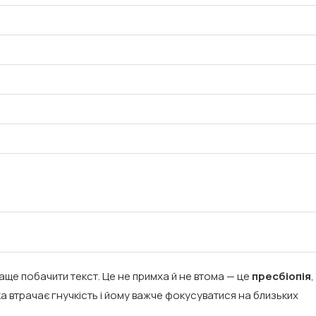
Найрідкісніший колір оч
він означає і чому..
аще побачити текст. Це не примха й не втома — це
пресбіопія
,
08.11.2025
ка втрачає гнучкість і йому важче фокусуватися на близьких