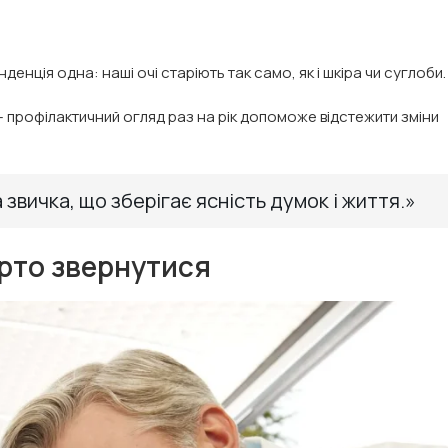
нденція одна: наші очі старіють так само, як і шкіра чи суглоби.
 — профілактичний огляд раз на рік допоможе відстежити зміни
 звичка, що зберігає ясність думок і життя.»
арто звернутися