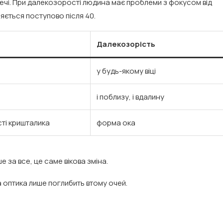
 речі. При далекозорості людина має проблеми з фокусом від
ляється поступово після 40.
Далекозорість
у будь-якому віці
і поблизу, і вдалину
сті кришталика
форма ока
 за все, це саме вікова зміна.
 оптика лише поглибить втому очей.