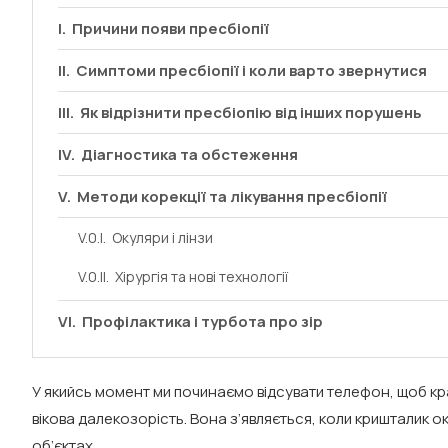
Причини появи пресбіопії
Симптоми пресбіопії і коли варто звернутися
Як відрізнити пресбіопію від інших порушень
Діагностика та обстеження
Методи корекції та лікування пресбіопії
Окуляри і лінзи
Хірургія та нові технології
Профілактика і турбота про зір
У якийсь момент ми починаємо відсувати телефон, щоб кр
вікова далекозорість. Вона з’являється, коли кришталик о
об’єктах.