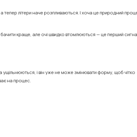
 а тепер літери наче розпливаються. І хоча це природний проц
 бачити краще, але очі швидко втомлюються — це перший сигн
а ущільнюються, і він уже не може змінювати форму, щоб чітко
ває на процес.