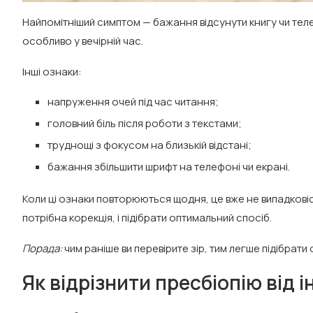
Найпомітніший симптом — бажання відсунути книгу чи телеф
особливо у вечірній час.
Інші ознаки:
напруження очей під час читання;
головний біль після роботи з текстами;
труднощі з фокусом на близькій відстані;
бажання збільшити шрифт на телефоні чи екрані.
Коли ці ознаки повторюються щодня, це вже не випадковіс
потрібна корекція, і підібрати оптимальний спосіб.
Порада:
чим раніше ви перевірите зір, тим легше підібрати
Як відрізнити пресбіопію від 