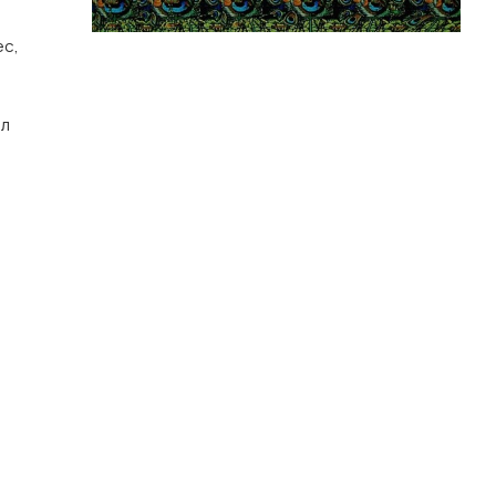
ес,
ал