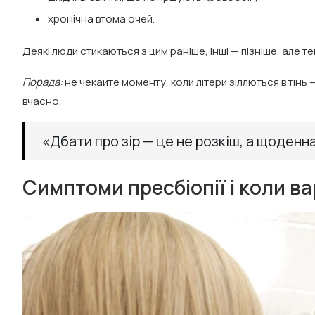
хронічна втома очей.
Деякі люди стикаються з цим раніше, інші — пізніше, але те
Порада:
не чекайте моменту, коли літери зіллються в тінь
вчасно.
«Дбати про зір — це не розкіш, а щоденна
Симптоми пресбіопії і коли в