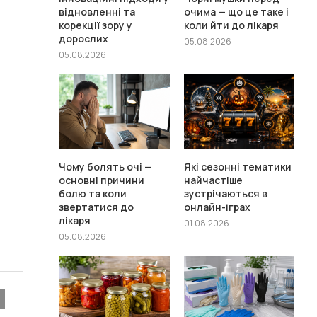
відновленні та
очима — що це таке і
корекції зору у
коли йти до лікаря
дорослих
05.08.2026
05.08.2026
Чому болять очі —
Які сезонні тематики
основні причини
найчастіше
болю та коли
зустрічаються в
звертатися до
онлайн-іграх
лікаря
01.08.2026
05.08.2026