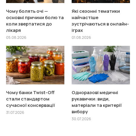
Чому болять очі —
Які сезонні тематики
основні причини болю та
найчастіше
коли звертатися до
зустрічаються в онлайн-
лікаря
іграх
05.08.2026
01.08.2026
Чому банки Twist-Off
Одноразові медичні
стали стандартом
рукавички: види,
сучасної консервації
матеріали та критерії
вибору
31.07.2026
30.07.2026