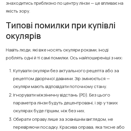
знаходитись приблизно по центру лінзи — це впливає на
якість зору.
Типові помилки при купівлі
окулярів
Навіть люди, які вже носять окуляри роками, іноді
роблять одні й ті самі помилки. Ось найпоширеніші з них:
Купувати окуляри без актуального рецепта або за
рецептом дворічної давнини. Зір змінюється —
окуляри мають відповідати поточному стану.
Ігнорувати міжзіничну відстань (PD). Без цього
параметра лінзи будуть децентровані, і зір у таких
окулярах буде гіршим, ніж без них.
Обирати оправу лише за зовнішнім виглядом, не
перевіряючи посадку. Красива оправа, яка тисне або