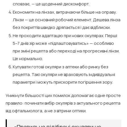
сповзає, — це щоденний дискомфорт.
Економити на лінзах, витрачаючи більше на оправу.
Лінзи — це основний робочий елемент. Дешева лінза
без покриттів швидко дряпається і дає відблиски.
Не проходити адаптацію при нових окулярах. Перші
5–7 днів зір може «підлаштовуватись» — особливо
при зміні рецепта або переході на прогресивні лінзи.
Це нормально.
Купувати готові окуляри з аптеки або ринку без
рецепта. Такі окуляри не враховують індивідуальні
параметри і можуть прискорити погіршення зору.
Уникнути більшості цих помилок допомагає одне просте
правило: починати вибір окулярів з актуального рецепта
від офтальмолога, а не з вітрини оптики.
«Правильно підібрані окуляри не