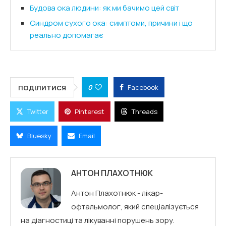
Будова ока людини: як ми бачимо цей світ
Синдром сухого ока: симптоми, причини і що
реально допомагає
0
Facebook
ПОДІЛИТИСЯ
Twitter
Pinterest
Threads
Bluesky
Email
АНТОН ПЛАХОТНЮК
Антон Плахотнюк - лікар-
офтальмолог, який спеціалізується
на діагностиці та лікуванні порушень зору.