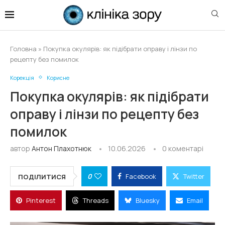
Головна
»
Покупка окулярів: як підібрати оправу і лінзи по
рецепту без помилок
Корекція
Корисне
Покупка окулярів: як підібрати
оправу і лінзи по рецепту без
помилок
автор
Антон Плахотнюк
10.06.2026
0 коментарі
0
Facebook
Twitter
ПОДІЛИТИСЯ
Pinterest
Threads
Bluesky
Email