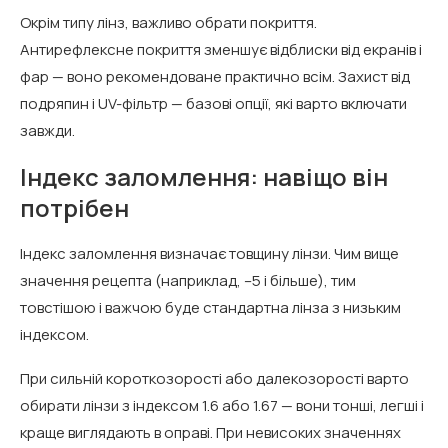
Окрім типу лінз, важливо обрати покриття.
Антирефлексне покриття зменшує відблиски від екранів і
фар — воно рекомендоване практично всім. Захист від
подряпин і UV-фільтр — базові опції, які варто включати
завжди.
Індекс заломлення: навіщо він
потрібен
Індекс заломлення визначає товщину лінзи. Чим вище
значення рецепта (наприклад, –5 і більше), тим
товстішою і важчою буде стандартна лінза з низьким
індексом.
При сильній короткозорості або далекозорості варто
обирати лінзи з індексом 1.6 або 1.67 — вони тонші, легші і
краще виглядають в оправі. При невисоких значеннях