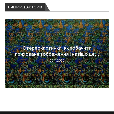
ВИБІР РЕДАКТОРІВ
Лопнув судина в оці — чому це
стається...
08.11.2025