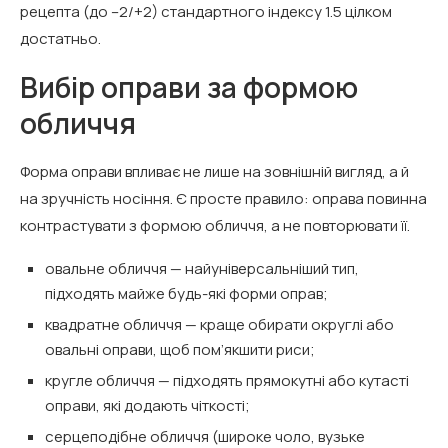
рецепта (до –2/+2) стандартного індексу 1.5 цілком
достатньо.
Вибір оправи за формою
обличчя
Форма оправи впливає не лише на зовнішній вигляд, а й
на зручність носіння. Є просте правило: оправа повинна
контрастувати з формою обличчя, а не повторювати її.
овальне обличчя — найуніверсальніший тип,
підходять майже будь-які форми оправ;
квадратне обличчя — краще обирати округлі або
овальні оправи, щоб пом’якшити риси;
кругле обличчя — підходять прямокутні або кутасті
оправи, які додають чіткості;
серцеподібне обличчя (широке чоло, вузьке