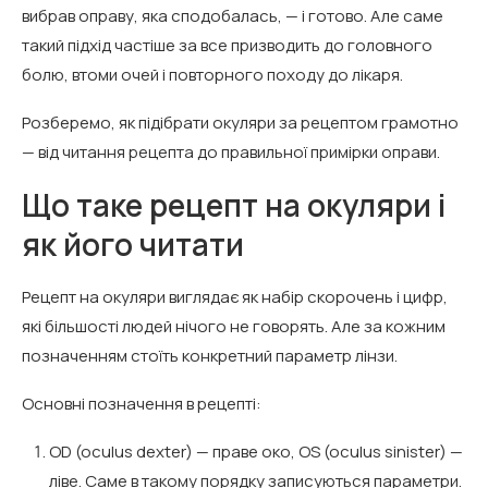
вибрав оправу, яка сподобалась, — і готово. Але саме
такий підхід частіше за все призводить до головного
болю, втоми очей і повторного походу до лікаря.
Розберемо, як підібрати окуляри за рецептом грамотно
— від читання рецепта до правильної примірки оправи.
Що таке рецепт на окуляри і
як його читати
Рецепт на окуляри виглядає як набір скорочень і цифр,
які більшості людей нічого не говорять. Але за кожним
позначенням стоїть конкретний параметр лінзи.
Основні позначення в рецепті:
OD (oculus dexter) — праве око, OS (oculus sinister) —
ліве. Саме в такому порядку записуються параметри.