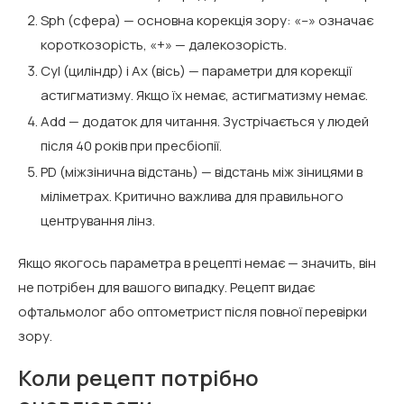
Sph (сфера) — основна корекція зору: «–» означає
короткозорість, «+» — далекозорість.
Cyl (циліндр) і Ax (вісь) — параметри для корекції
астигматизму. Якщо їх немає, астигматизму немає.
Add — додаток для читання. Зустрічається у людей
після 40 років при пресбіопії.
PD (міжзінична відстань) — відстань між зіницями в
міліметрах. Критично важлива для правильного
центрування лінз.
Якщо якогось параметра в рецепті немає — значить, він
не потрібен для вашого випадку. Рецепт видає
офтальмолог або оптометрист після повної перевірки
зору.
Коли рецепт потрібно