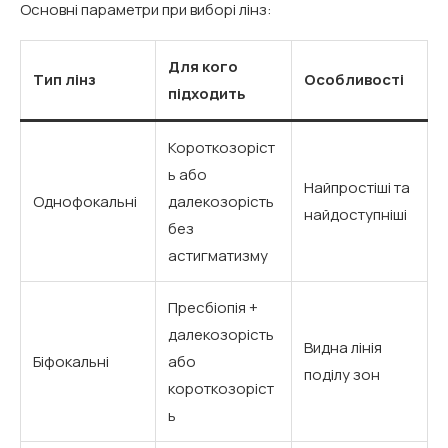
Основні параметри при виборі лінз:
Для кого
Тип лінз
Особливості
підходить
Короткозоріст
ь або
Найпростіші та
Однофокальні
далекозорість
найдоступніші
без
астигматизму
Пресбіопія +
далекозорість
Видна лінія
Біфокальні
або
поділу зон
короткозоріст
ь