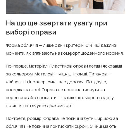
На що ще звертати увагу при
виборі оправи
Форма обличчя — лише один критерій. Є й інші важливі
моменти, які впливають на комфорт щоденного носіння.
По-перше, матеріал. Пластикові оправи легші і яскравіші
за кольором. Металеві — міцніші і тонші. Титанові —
найлегші і гіпоалергенні, але дорожчі. По-друге,
посадка на носі. Оправа не повинна тиснути на
перенісся або сповзати — інакше вже через годину
носіння ви відчуєте дискомфорт.
По-третє, розмір. Оправа не повинна бути ширшою за
обличчя і не повинна притискати скроні. Зіниці мають