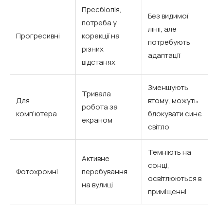
Пресбіопія,
Без видимої
потреба у
лінії, але
Прогресивні
корекції на
потребують
різних
адаптації
відстанях
Зменшують
Тривала
Для
втому, можуть
робота за
комп’ютера
блокувати синє
екраном
світло
Темніють на
Активне
сонці,
Фотохромні
перебування
освітлюються в
на вулиці
приміщенні