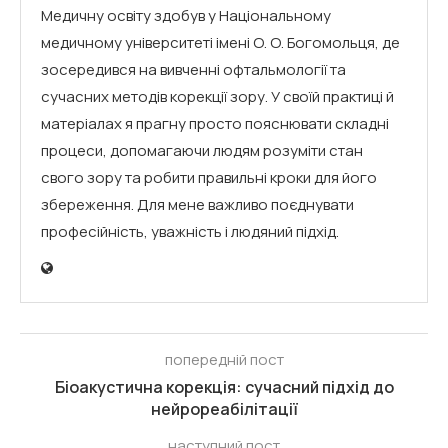
Медичну освіту здобув у Національному
медичному університеті імені О. О. Богомольця, де
зосередився на вивченні офтальмології та
сучасних методів корекції зору. У своїй практиці й
матеріалах я прагну просто пояснювати складні
процеси, допомагаючи людям розуміти стан
свого зору та робити правильні кроки для його
збереження. Для мене важливо поєднувати
професійність, уважність і людяний підхід.
попередній пост
Біоакустична корекція: сучасний підхід до
нейрореабілітації
наступний пост