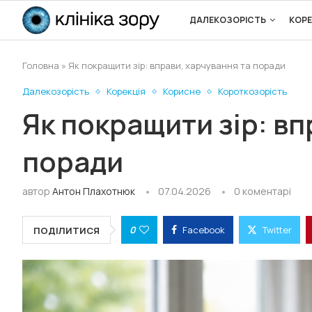
ДАЛЕКОЗОРІСТЬ
КОРЕ
Головна
»
Як покращити зір: вправи, харчування та поради
Далекозорість
Корекція
Корисне
Короткозорість
Як покращити зір: вп
поради
автор
Антон Плахотнюк
07.04.2026
0 коментарі
0
Facebook
Twitter
ПОДІЛИТИСЯ