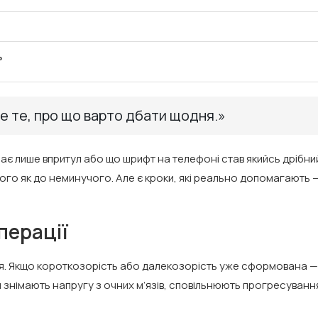
ь
Це те, про що варто дбати щодня.»
 лише впритул або що шрифт на телефоні став якийсь дрібний
ього як до неминучого. Але є кроки, які реально допомагають 
перації
ння. Якщо короткозорість або далекозорість уже сформована —
 знімають напругу з очних м’язів, сповільнюють прогресування