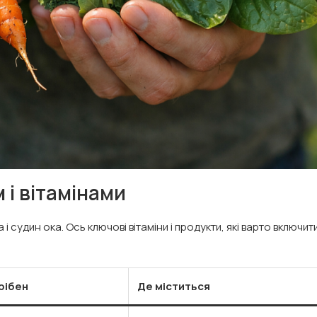
 і вітамінами
 і судин ока. Ось ключові вітаміни і продукти, які варто включити
рібен
Де міститься