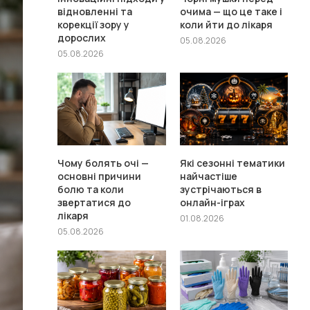
відновленні та
очима — що це таке і
корекції зору у
коли йти до лікаря
дорослих
05.08.2026
05.08.2026
Чому болять очі —
Які сезонні тематики
основні причини
найчастіше
болю та коли
зустрічаються в
звертатися до
онлайн-іграх
лікаря
01.08.2026
05.08.2026