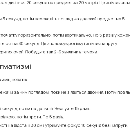
ом дивіться 20 секунд на предмет за 20 метрів. Це знімає спа
ця 5 секунд, потім переведіть погляд на далекий предмет на 5
спочатку горизонтально, потім вертикально. По 5 разів у кожен 
 очі на 30 секунд. Це зволожує рогівку і знімає напругу.
критих очей. Побудьте так 2–3 хвилини в темряві.
игматизмі
о зміцнювати:
жачи за ним поглядом, поки не з’явиться двоїння. Потім повіл
екунд, потім на дальній. Чергуйте 15 разів.
лкою, потім проти. По 5 разів.
ті на відстані 30 см і утримуйте фокус 10 секунд без напруги.