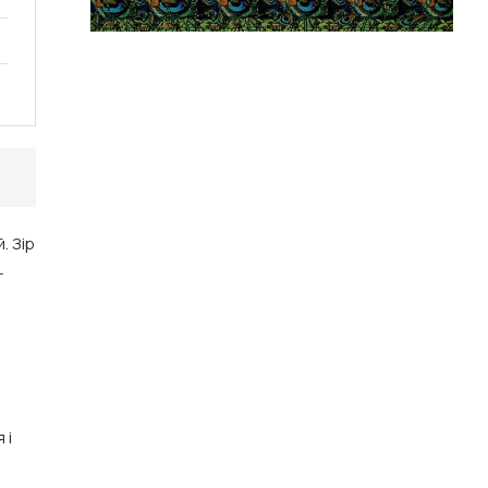
. Зір
—
 і