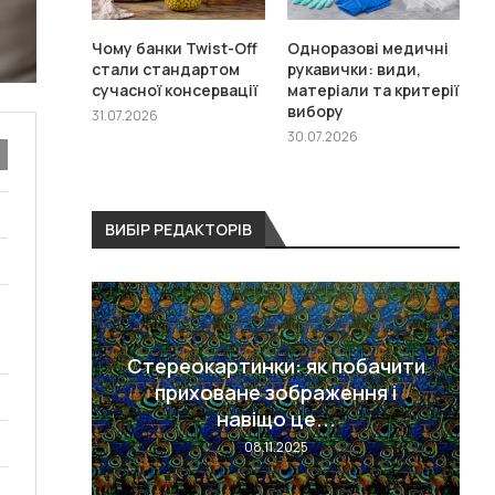
Чому банки Twist-Off
Одноразові медичні
стали стандартом
рукавички: види,
сучасної консервації
матеріали та критерії
вибору
31.07.2026
30.07.2026
ВИБІР РЕДАКТОРІВ
Стереокартинки: як побачити
ей: що
приховане зображення і
.
навіщо це...
08.11.2025