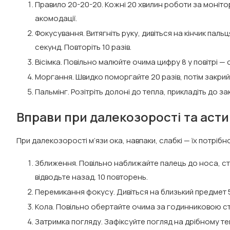
Правило 20-20-20. Кожні 20 хвилин роботи за монітор
акомодації.
Фокусування. Витягніть руку, дивіться на кінчик паль
секунд. Повторіть 10 разів.
Вісімка. Повільно малюйте очима цифру 8 у повітрі — 
Моргання. Швидко поморгайте 20 разів, потім закрийте
Пальмінг. Розітріть долоні до тепла, прикладіть до за
Вправи при далекозорості та аст
При далекозорості м’язи ока, навпаки, слабкі — їх потрібн
Зближення. Повільно наближайте палець до носа, сте
відводьте назад. 10 повторень.
Перемикання фокусу. Дивіться на близький предмет 5 с
Кола. Повільно обертайте очима за годинниковою стрі
Затримка погляду. Зафіксуйте погляд на дрібному текс