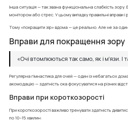
Інша ситуація — так звана функціональна слабкість зору.
монітором або стрес. У цьому випадку правильні вправи і
Тому «покращити зір» вдома — це реально. Але не за один д
Вправи для покращення зору
«Очі втомлюються так само, як і м’язи. І
Регулярна гімнастика для очей — один із небагатьох дома
акомодацію — здатність ока фокусуватися на різних відст
Вправи при короткозорості
При короткозорості важливо тренувати здатність дивитис
по 10–15 хвилин: