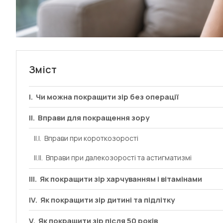
Зміст
Чи можна покращити зір без операції
Вправи для покращення зору
Вправи при короткозорості
Вправи при далекозорості та астигматизмі
Як покращити зір харчуванням і вітамінами
Як покращити зір дитині та підлітку
Як покращити зір після 50 років