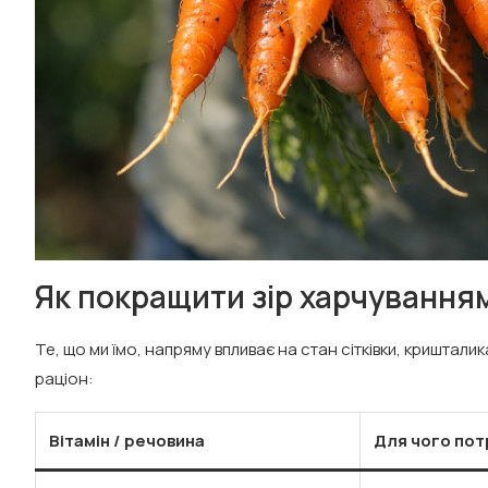
Як покращити зір харчуванням
Те, що ми їмо, напряму впливає на стан сітківки, кришталика
раціон:
Вітамін / речовина
Для чого пот