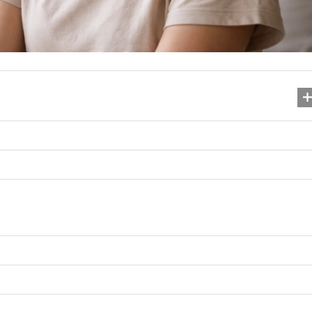
Найрідкісніший колір оч
він означає і чому..
08.11.2025