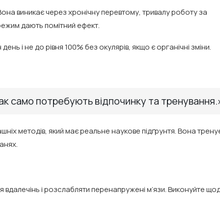
 Вона виникає через хронічну перевтому, тривалу роботу за
 режим дають помітний ефект.
ень і не до рівня 100% без окулярів, якщо є органічні зміни.
 так само потребують відпочинку та тренування.
шніх методів, який має реальне наукове підґрунтя. Вона трену
анях.
я вдалечінь і розслабляти перенапружені м’язи. Виконуйте що