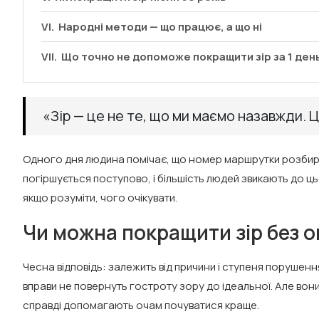
Народні методи — що працює, а що ні
Що точно не допоможе покращити зір за 1 ден
«Зір — це не те, що ми маємо назавжди. 
Одного дня людина помічає, що номер маршрутки розбирає
погіршується поступово, і більшість людей звикають до ц
якщо розуміти, чого очікувати.
Чи можна покращити зір без о
Чесна відповідь: залежить від причини і ступеня поруше
вправи не повернуть гостроту зору до ідеальної. Але вони
справді допомагають очам почуватися краще.