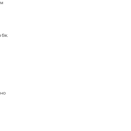
зм
бік.
ьно