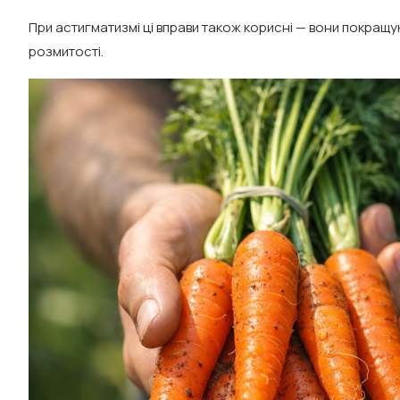
При астигматизмі ці вправи також корисні — вони покращу
розмитості.