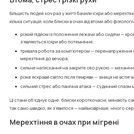
Більшість людей хоч раз у житті бачили іскри або мерехтін
кілька ситуацій, коли блиски в очах від втоми або фізіоло
різкий підйом із положення лежачи або сидячи — кров 
з’являються іскри або потемніння;
тривала робота за комп’ютером — перенапруження очн
мерехтіння до вечора;
сильне натискання на закрите oko рукою — механічне
різке яскраве світло після темряви — зіниця не встига
сильний стрес або панічна атака — судинний спазм 
Ці стани об’єднує одне: блиски короткочасні, минають с
так само швидко, як з’явилося — найімовірніше, нічого се
Мерехтіння в очах при мігрені