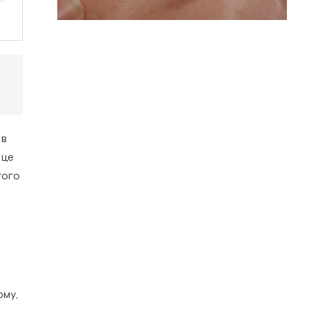
 в
 це
того
ому,