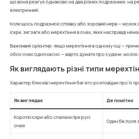
що вона реагує однаково на два різних подразники: на реа
електричний.
Коли щось подразнює сітківку або зоровий нерв — мозок от
іскри, зигзаги або мерехтіння в очах, яких насправді не
Важливий орієнтир: якщо мерехтіння в одному оці — причи
обох очах одночасно — варто думати про судини, мозок 
Як виглядають різні типи мерехті
Характер блисків і мерехтіння багато розповідає про їх п
Як виглядає
Де помітно
Короткі іскри або спалахи при русі
Один бік поля 
очей