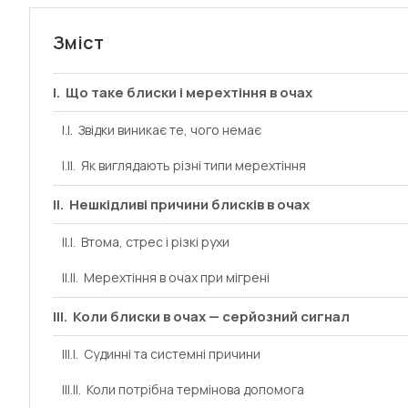
Зміст
Що таке блиски і мерехтіння в очах
Звідки виникає те, чого немає
Як виглядають різні типи мерехтіння
Нешкідливі причини блисків в очах
Втома, стрес і різкі рухи
Мерехтіння в очах при мігрені
Коли блиски в очах — серйозний сигнал
Судинні та системні причини
Коли потрібна термінова допомога