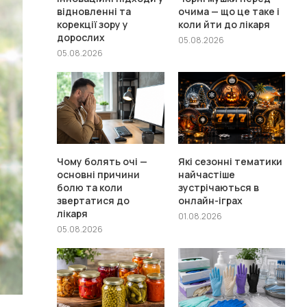
відновленні та
очима — що це таке і
корекції зору у
коли йти до лікаря
дорослих
05.08.2026
05.08.2026
Чому болять очі —
Які сезонні тематики
основні причини
найчастіше
болю та коли
зустрічаються в
звертатися до
онлайн-іграх
лікаря
01.08.2026
05.08.2026