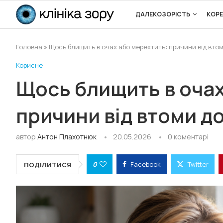
ДАЛЕКОЗОРІСТЬ
КОРЕ
Головна
»
Щось блищить в очах або мерехтить: причини від втом
Корисне
Щось блищить в очах
причини від втоми до
автор
Антон Плахотнюк
20.05.2026
0 коментарі
0
Facebook
Twitter
ПОДІЛИТИСЯ