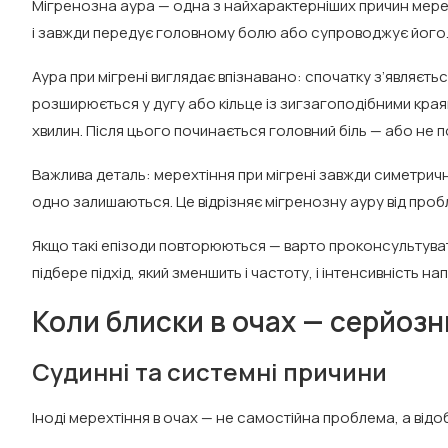
Мігренозна аура — одна з найхарактерніших причин мерех
і завжди передує головному болю або супроводжує його
Аура при мігрені виглядає впізнавано: спочатку з’являєть
розширюється у дугу або кільце із зигзагоподібними краям
хвилин. Після цього починається головний біль — або не п
Важлива деталь: мерехтіння при мігрені завжди симетрич
одно залишаються. Це відрізняє мігренозну ауру від проб
Якщо такі епізоди повторюються — варто проконсультуват
підбере підхід, який зменшить і частоту, і інтенсивність нап
Коли блиски в очах — серйозн
Судинні та системні причини
Іноді мерехтіння в очах — не самостійна проблема, а відо