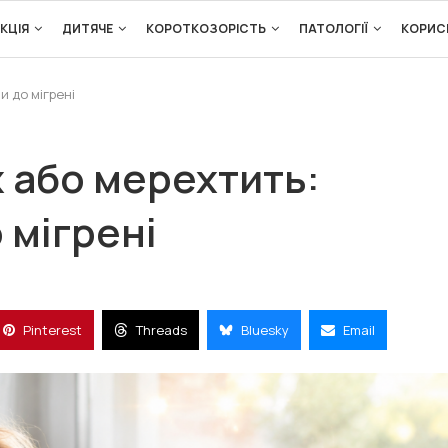
КЦІЯ
ДИТЯЧЕ
КОРОТКОЗОРІСТЬ
ПАТОЛОГІЇ
КОРИС
и до мігрені
 або мерехтить:
 мігрені
Pinterest
Threads
Bluesky
Email