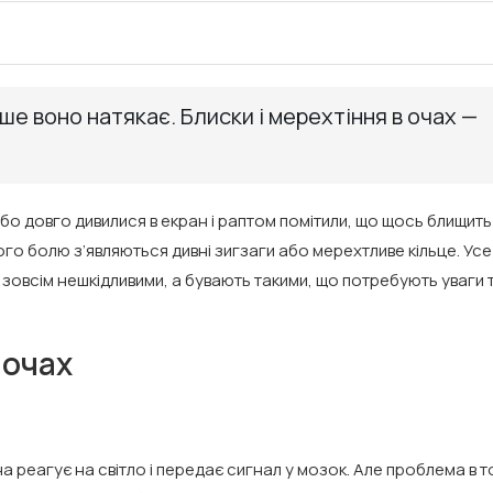
ше воно натякає. Блиски і мерехтіння в очах —
 Або довго дивилися в екран і раптом помітили, що щось блищить
го болю з’являються дивні зигзаги або мерехтливе кільце. Усе
зовсім нешкідливими, а бувають такими, що потребують уваги 
 очах
на реагує на світло і передає сигнал у мозок. Але проблема в т