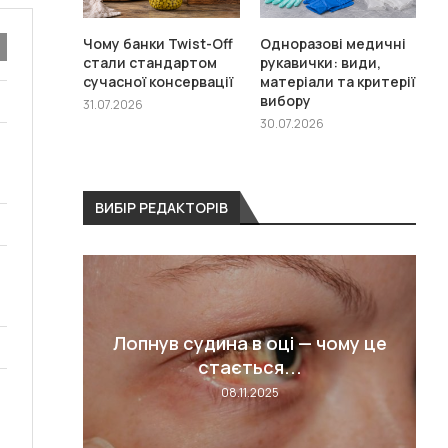
Чому банки Twist-Off
Одноразові медичні
стали стандартом
рукавички: види,
сучасної консервації
матеріали та критерії
вибору
31.07.2026
30.07.2026
ВИБІР РЕДАКТОРІВ
бачити
ей: що
Лопнув судина в оці — чому це
я і
.
стається...
08.11.2025