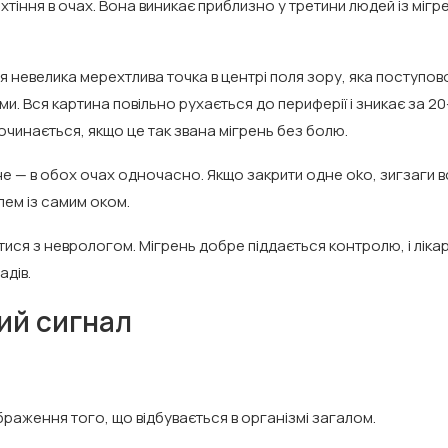
тіння в очах. Вона виникає приблизно у третини людей із міг
.
ся невелика мерехтлива точка в центрі поля зору, яка поступов
и. Вся картина повільно рухається до периферії і зникає за 2
очинається, якщо це так звана мігрень без болю.
не — в обох очах одночасно. Якщо закрити одне oko, зигзаги в
лем із самим оком.
ися з неврологом. Мігрень добре піддається контролю, і ліка
адів.
ий сигнал
браження того, що відбувається в організмі загалом.