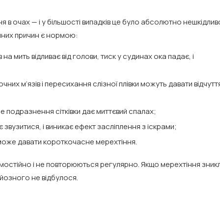
ня в очах — і у більшості випадків це було абсолютно нешкідлив
гічних причин є нормою:
на мить відливає від голови, тиск у судинах ока падає, і
их м’язів і пересихання слізної плівки можуть давати відчутт
 подразнення сітківки дає миттєвий спалах;
є звузитися, і виникає ефект засліплення з іскрами;
може давати короткочасне мерехтіння.
амостійно і не повторюються регулярно. Якщо мерехтіння зник
рйозного не відбулося.