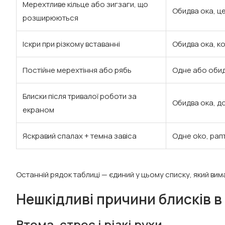
Мерехтливе кільце або зигзаги, що
Обидва ока, ц
розширюються
Іскри при різкому вставанні
Обидва ока, 
Постійне мерехтіння або рябь
Одне або обид
Блиски після тривалої роботи за
Обидва ока, д
екраном
Яскравий спалах + темна завіса
Одне oko, рап
Останній рядок таблиці — єдиний у цьому списку, який ви
Нешкідливі причини блисків в
Втома, стрес і різкі рухи