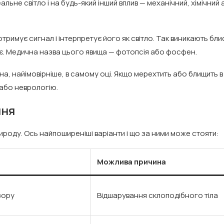
льне світло і на будь-який інший вплив — механічний, хімічний
римує сигнал і інтерпретує його як світло. Так виникають бли
має. Медична назва цього явища — фотопсія або фосфен.
на, найімовірніше, в самому оці. Якщо мерехтить або блищить в
або неврологію.
ння
рироду. Ось найпоширеніші варіанти і що за ними може стояти:
Можлива причина
зору
Відшарування склоподібного тіла