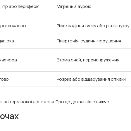
ентр або периферія
Мігрень з аурою
короткочасно
Різке падіння тиску або рівня цукру
ва ока
Гіпертонія, судинні порушення
о вечора
Втома очей, перенапруження
тово
Розрив або відшарування сітківки
магає термінової допомоги. Про це детальніше нижче.
 очах